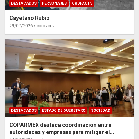
DESTACADOS
PERSONAJES
QROFACTS
Cayetano Rubio
29/07/2026
corozcov
DESTACADOS
ESTADO DE QUERETARO
SOCIEDAD
COPARMEX destaca coordinación entre
autoridades y empresas para mitigar el