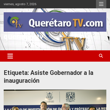
Saltar
viernes, agosto 7, 2026
al
contenido
queretarotv
Información y entretenimiento
Etiqueta:
Asiste Gobernador a la
inauguración