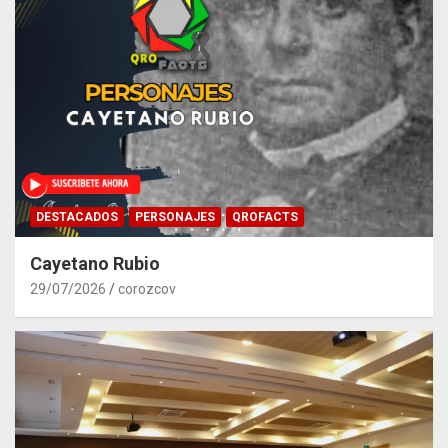
DESTACADOS
PERSONAJES
QROFACTS
Cayetano Rubio
29/07/2026
corozcov