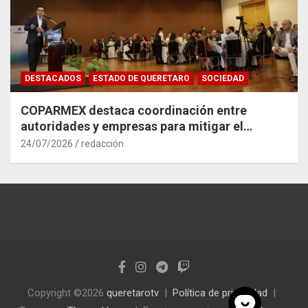
DESTACADOS
ESTADO DE QUERETARO
SOCIEDAD
COPARMEX destaca coordinación entre
autoridades y empresas para mitigar el
impacto del Tren México–Querétaro
24/07/2026
redacción
Copyright ©2026
queretarotv
Política de privacidad