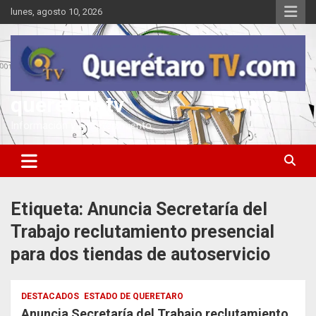
Saltar
lunes, agosto 10, 2026
al
contenido
queretarotv
Información y entretenimiento
Etiqueta:
Anuncia Secretaría del
Trabajo reclutamiento presencial
para dos tiendas de autoservicio
DESTACADOS
ESTADO DE QUERETARO
Anuncia Secretaría del Trabajo reclutamiento