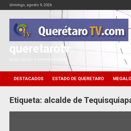
Saltar
domingo, agosto 9, 2026
al
contenido
queretarotv
Información y entretenimiento
DESTACADOS
ESTADO DE QUERETARO
MEGALO
Etiqueta:
alcalde de Tequisquiap