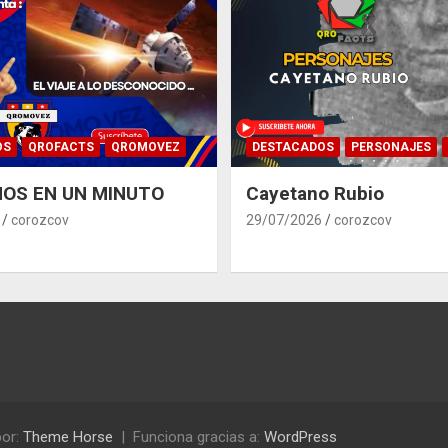
OS
QROFACTS
QROMOVEZ
DESTACADOS
PERSONAJES
OS EN UN MINUTO
Cayetano Rubio
corozcov
29/07/2026
corozcov
or:
Theme Horse
Funciona gracias a:
WordPress