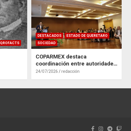
DESTACADOS
ESTADO DE QUERETARO
QROFACTS
SOCIEDAD
COPARMEX destaca
coordinación entre autoridades
y empresas para mitigar el
24/07/2026
redacción
impacto del Tren México–
Querétaro