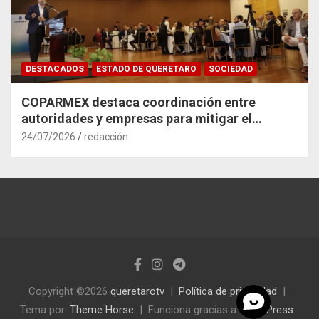
DESTACADOS
ESTADO DE QUERETARO
SOCIEDAD
COPARMEX destaca coordinación entre
autoridades y empresas para mitigar el
impacto del Tren México–Querétaro
24/07/2026
redacción
Copyright ©2026
queretarotv
Política de privacidad
Tema por:
Theme Horse
Funciona gracias a:
WordPress