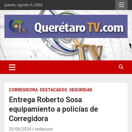
Saltar
jueves, agosto 6, 2026
al
contenido
queretarotv
Información y entretenimiento
CORREGIDORA
DESTACADOS
SEGURIDAD
Entrega Roberto Sosa
equipamiento a policías de
Corregidora
25/06/2024
redacción