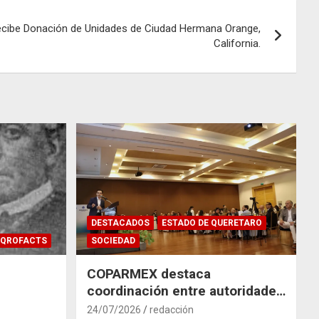
cibe Donación de Unidades de Ciudad Hermana Orange,
California.
DESTACADOS
ESTADO DE QUERETARO
QROFACTS
SOCIEDAD
COPARMEX destaca
coordinación entre autoridades
y empresas para mitigar el
24/07/2026
redacción