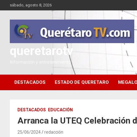
Saltar
sábado, agosto 8, 2026
al
contenido
queretarotv
Información y entretenimiento
DESTACADOS
ESTADO DE QUERETARO
MEGALO
DESTACADOS
EDUCACIÓN
Arranca la UTEQ Celebración d
25/06/2024
redacción