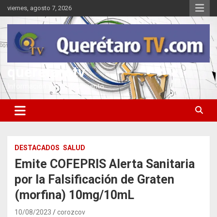
Saltar
viernes, agosto 7, 2026
al
contenido
queretarotv
Información y entretenimiento
DESTACADOS
SALUD
Emite COFEPRIS Alerta Sanitaria
por la Falsificación de Graten
(morfina) 10mg/10mL
10/08/2023
corozcov