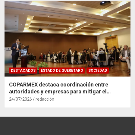
DESTACADOS
ESTADO DE QUERETARO
SOCIEDAD
COPARMEX destaca coordinación entre
autoridades y empresas para mitigar el
impacto del Tren México–Querétaro
24/07/2026
redacción