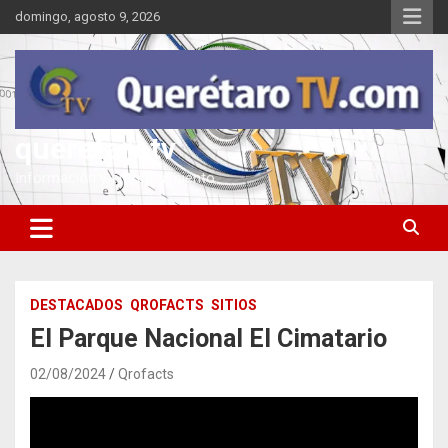
Saltar
domingo, agosto 9, 2026
al
contenido
queretarotv
Información y entretenimiento
DESTACADOS
QROFACTS
SITIOS
El Parque Nacional El Cimatario
02/08/2024
Qrofacts