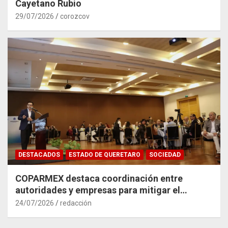
Cayetano Rubio
29/07/2026
corozcov
DESTACADOS
ESTADO DE QUERETARO
SOCIEDAD
COPARMEX destaca coordinación entre
autoridades y empresas para mitigar el
impacto del Tren México–Querétaro
24/07/2026
redacción