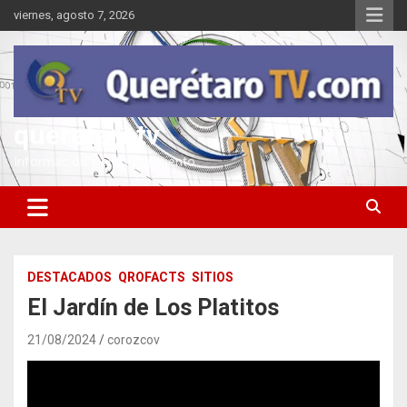
Saltar
viernes, agosto 7, 2026
al
contenido
queretarotv
Información y entretenimiento
DESTACADOS
QROFACTS
SITIOS
El Jardín de Los Platitos
21/08/2024
corozcov