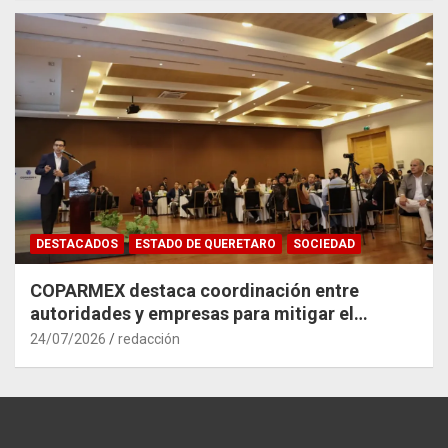
DESTACADOS
ESTADO DE QUERETARO
SOCIEDAD
COPARMEX destaca coordinación entre
autoridades y empresas para mitigar el
impacto del Tren México–Querétaro
24/07/2026
redacción