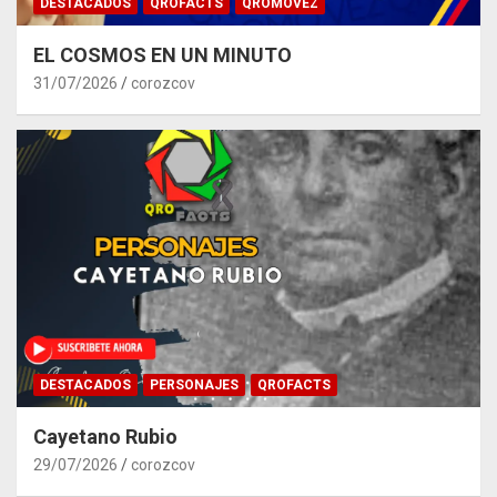
DESTACADOS
QROFACTS
QROMOVEZ
EL COSMOS EN UN MINUTO
31/07/2026
corozcov
DESTACADOS
PERSONAJES
QROFACTS
Cayetano Rubio
29/07/2026
corozcov