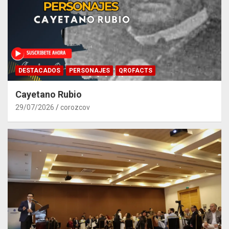
DESTACADOS
PERSONAJES
QROFACTS
Cayetano Rubio
29/07/2026
corozcov