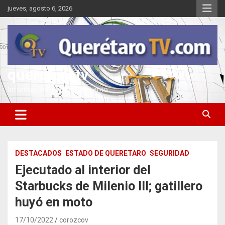
Saltar
jueves, agosto 6, 2026
al
contenido
queretarotv
Información y entretenimiento
DESTACADOS
ESTADO DE QUERETARO
SEGURIDAD
Ejecutado al interior del
Starbucks de Milenio III; gatillero
huyó en moto
17/10/2022
corozcov