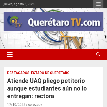
Saltar
jueves, agosto 6, 2026
al
contenido
queretarotv
Información y entretenimiento
DESTACADOS
ESTADO DE QUERETARO
Atiende UAQ pliego petitorio
aunque estudiantes aún no lo
entregan: rectora
17/10/2022
corozcov