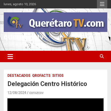
Saltar
lunes, agosto 10, 2026
al
contenido
queretarotv
Información y entretenimiento
DESTACADOS
QROFACTS
SITIOS
Delegación Centro Histórico
12/08/2024
corozcov