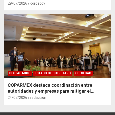
29/07/2026
corozcov
DESTACADOS
ESTADO DE QUERETARO
SOCIEDAD
COPARMEX destaca coordinación entre
autoridades y empresas para mitigar el
impacto del Tren México–Querétaro
24/07/2026
redacción