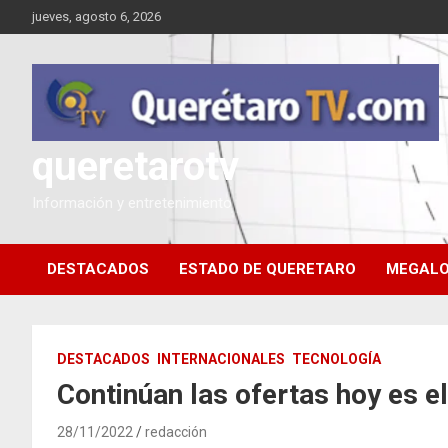
Saltar
jueves, agosto 6, 2026
al
contenido
queretarotv
Información y entretenimiento
DESTACADOS
ESTADO DE QUERETARO
MEGALO
DESTACADOS
INTERNACIONALES
TECNOLOGÍA
Continúan las ofertas hoy es 
28/11/2022
redacción