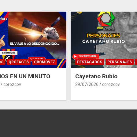
OS
QROFACTS
QROMOVEZ
DESTACADOS
PERSONAJES
OS EN UN MINUTO
Cayetano Rubio
corozcov
29/07/2026
corozcov