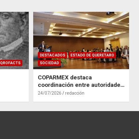
DESTACADOS
ESTADO DE QUERETARO
QROFACTS
SOCIEDAD
COPARMEX destaca
coordinación entre autoridades
y empresas para mitigar el
24/07/2026
redacción
impacto del Tren México–
Querétaro