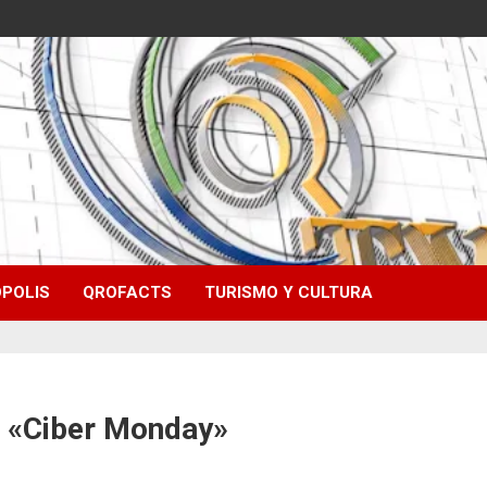
POLIS
QROFACTS
TURISMO Y CULTURA
el «Ciber Monday»