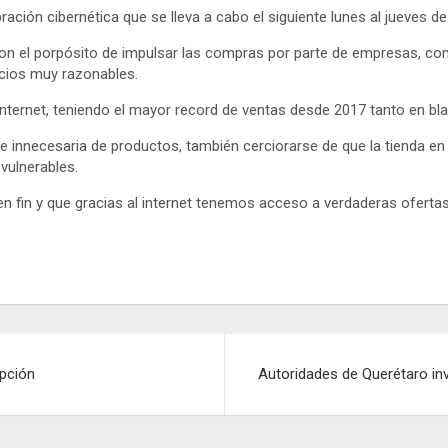
bración cibernética que se lleva a cabo el siguiente lunes al jueves 
s con el porpósito de impulsar las compras por parte de empresas, co
cios muy razonables.
internet, teniendo el mayor record de ventas desde 2017 tanto en bl
e innecesaria de productos, también cerciorarse de que la tienda en
vulnerables.
fin y que gracias al internet tenemos acceso a verdaderas ofertas 
upción
Autoridades de Querétaro inv