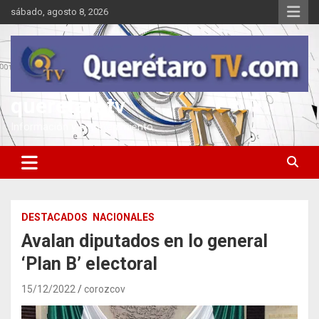
Saltar
sábado, agosto 8, 2026
al
contenido
queretarotv
Información y entretenimiento
DESTACADOS
NACIONALES
Avalan diputados en lo general
‘Plan B’ electoral
15/12/2022
corozcov