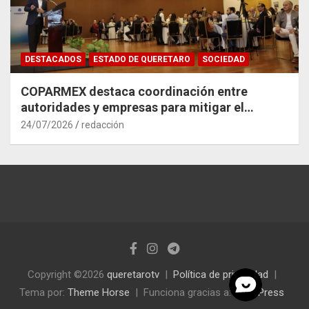
DESTACADOS
ESTADO DE QUERETARO
SOCIEDAD
COPARMEX destaca coordinación entre
autoridades y empresas para mitigar el
impacto del Tren México–Querétaro
24/07/2026
redacción
Copyright ©2026
queretarotv
Política de privacidad
Tema por:
Theme Horse
Funciona gracias a:
WordPress