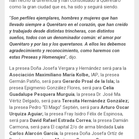
han hecho la diferencia y han consolidado a Querétaro
como la gran ciudad que es, ha sido y seguirá siendo.
“
Son perfiles ejemplares, hombres y mujeres que han
llevado siempre a Querétaro en el corazón, que han creído
y trabajado desde distintas trincheras, con distintos
sueños, todos con un denominador común: el amor por
Querétaro y por las y los queretanos. A ellos les debemos
agradecimiento y reconocimiento, como haremos con
estas Preseas y Homenajes
”, dijo.
La presea Doña Josefa Vergara y Hernández será para la
Asociación Maximiliano María Kolbe,
IAP.; la presea
Germán Patiño, será para
Gerardo Proal de la Isla;
la
presea Epigmenio González Flores, será para
Celia
Guadalupe Pesquera Murguía
; la presea Dr. José Ma.
Vértiz Delgado, será para
Teresita Hernández González;
la presea Pedro “El Mago” Septién, será para
Arturo Oscar
Urquiza Aguiar;
la presea Fray Isidro Félix de Espinosa,
será para
David Rafael Estrada Correa
; la presea Damián
Carmona, será para El capital 2/o de arma blindada
Luis
Carlos Alarcón García
; la presea Doña Josefa Ortíz de