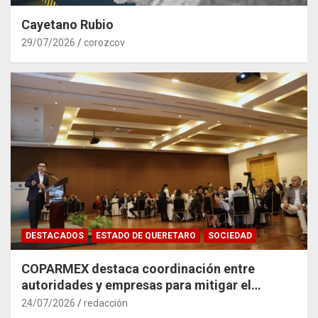
Cayetano Rubio
29/07/2026
corozcov
DESTACADOS
ESTADO DE QUERETARO
SOCIEDAD
COPARMEX destaca coordinación entre
autoridades y empresas para mitigar el
impacto del Tren México–Querétaro
24/07/2026
redacción