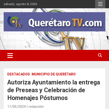
Saltar
sábado, agosto 8, 2026
al
contenido
queretarotv
Información y entretenimiento
DESTACADOS
MUNICIPIO DE QUERÉTARO
Autoriza Ayuntamiento la entrega
de Preseas y Celebración de
Homenajes Póstumos
11/06/2024
redacción