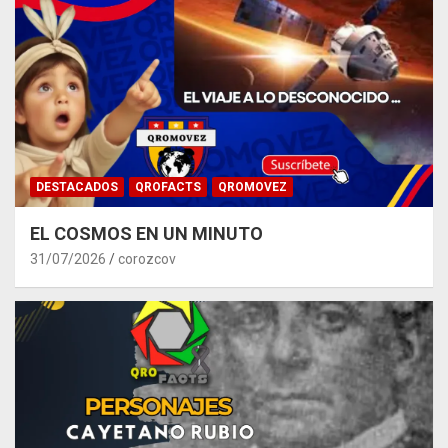
DESTACADOS
QROFACTS
QROMOVEZ
EL COSMOS EN UN MINUTO
31/07/2026
corozcov