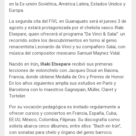
en la Ex-unión Soviética, América Latina, Estados Unidos y
Europa.
La segunda cita del FIVL en Guanajuato será el jueves 3 de
agosto y estará protagonizada por el chelista vasco Iñaki
Etxepare, quien ofrecerá el programa “Da Vinci & Salai”: un
recorrido sobre los descubrimientos en torno al genio
renacentista Leonardo da Vinci y su compañero Salai, con
música del compositor mexicano Samuel Maynez Vidal.
Nacido en Irún
, Iñaki Etxepare
recibió sus primeras
lecciones de violonchelo con Jacques Doué en Baiona,
Francia, donde obtiene Medalla de Oro y Premio de Honor.
En los años siguientes amplía sus estudios en París y
Barcelona con lo maestros Gagnepain, Müller, Claret y
Tortelier.
Por su vocación pedagógica es invitado regularmente a
ofrecer cursos y conciertos en Francia, España, Cuba,
EE.UU, México, Colombia, Filipinas. Su discografía como
solista abarca cinco álbumes, entre ellos: “Bach en Irún”,
con sonatas para chelo y órgano del genio barroco;