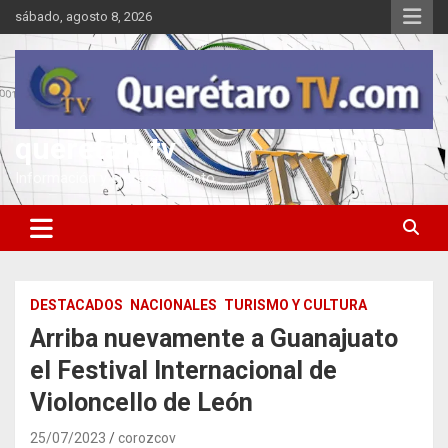
Saltar
sábado, agosto 8, 2026
al
contenido
queretarotv
Información y entretenimiento
DESTACADOS
NACIONALES
TURISMO Y CULTURA
Arriba nuevamente a Guanajuato
el Festival Internacional de
Violoncello de León
25/07/2023
corozcov