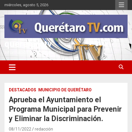
Saltar
miércoles, agosto 5, 2026
al
contenido
queretarotv
Información y entretenimiento
DESTACADOS
MUNICIPIO DE QUERÉTARO
Aprueba el Ayuntamiento el
Programa Municipal para Prevenir
y Eliminar la Discriminación.
08/11/2022
redacción