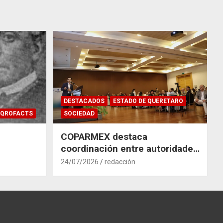
DESTACADOS
ESTADO DE QUERETARO
QROFACTS
SOCIEDAD
COPARMEX destaca
coordinación entre autoridades
y empresas para mitigar el
24/07/2026
redacción
impacto del Tren México–
Querétaro