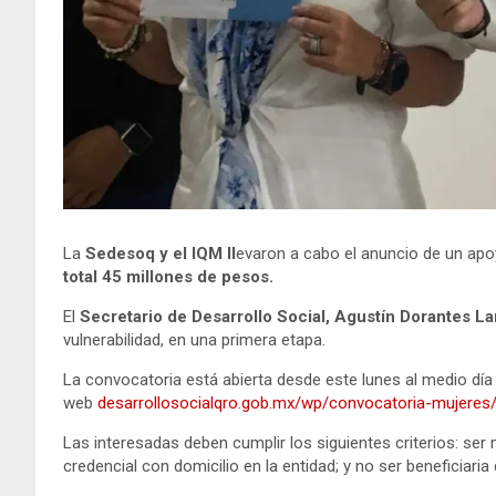
La
Sedesoq y el IQM ll
evaron a cabo el anuncio de un ap
total 45 millones de pesos.
El
Secretario de Desarrollo Social, Agustín Dorantes L
vulnerabilidad, en una primera etapa.
La convocatoria está abierta desde este lunes al medio día
web
desarrollosocialqro.gob.mx/wp/convocatoria-mujeres
Las interesadas deben cumplir los siguientes criterios: ser 
credencial con domicilio en la entidad; y no ser beneficiari