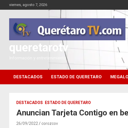
Saltar
viernes, agosto 7, 2026
al
contenido
queretarotv
Información y entretenimiento
DESTACADOS
ESTADO DE QUERETARO
MEGALO
DESTACADOS
ESTADO DE QUERETARO
Anuncian Tarjeta Contigo en be
26/09/2022
corozcov