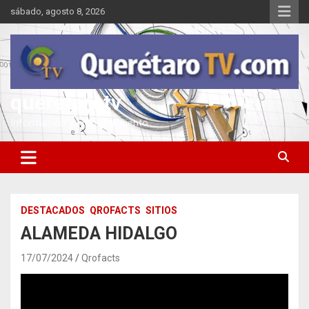
Saltar
sábado, agosto 8, 2026
al
contenido
queretarotv
Información y entretenimiento
DESTACADOS
QROFACTS
SITIOS
ALAMEDA HIDALGO
17/07/2024
Qrofacts