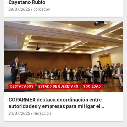
Cayetano Rubio
29/07/2026
corozcov
DESTACADOS
ESTADO DE QUERETARO
SOCIEDAD
COPARMEX destaca coordinación entre
autoridades y empresas para mitigar el
impacto del Tren México–Querétaro
24/07/2026
redacción