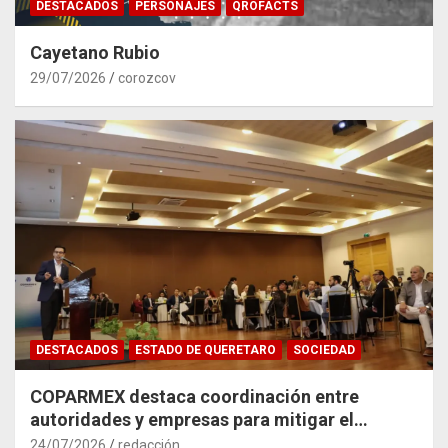
DESTACADOS
PERSONAJES
QROFACTS
Cayetano Rubio
29/07/2026
corozcov
DESTACADOS
ESTADO DE QUERETARO
SOCIEDAD
COPARMEX destaca coordinación entre
autoridades y empresas para mitigar el
impacto del Tren México–Querétaro
24/07/2026
redacción