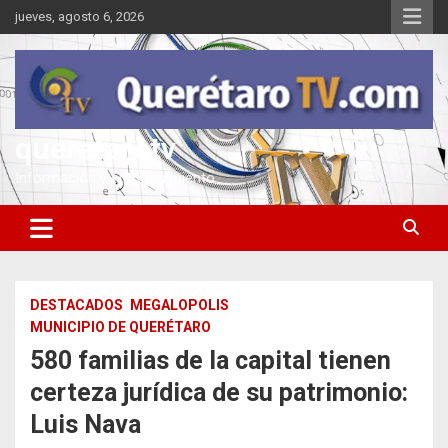
Saltar
jueves, agosto 6, 2026
al
contenido
queretarotv
Información y entretenimiento
DESTACADOS
MEGALOPOLIS
MUNICIPIO DE QUERÉTARO
580 familias de la capital tienen
certeza jurídica de su patrimonio:
Luis Nava