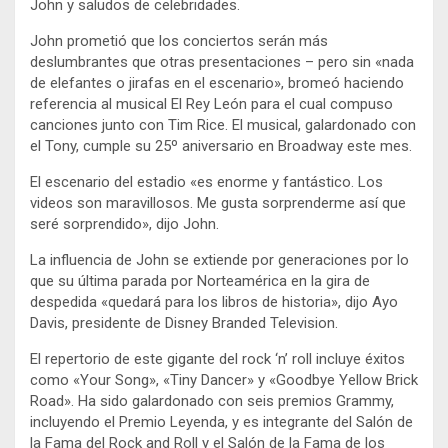
John y saludos de celebridades.
John prometió que los conciertos serán más
deslumbrantes que otras presentaciones – pero sin «nada
de elefantes o jirafas en el escenario», bromeó haciendo
referencia al musical El Rey León para el cual compuso
canciones junto con Tim Rice. El musical, galardonado con
el Tony, cumple su 25º aniversario en Broadway este mes.
El escenario del estadio «es enorme y fantástico. Los
videos son maravillosos. Me gusta sorprenderme así que
seré sorprendido», dijo John.
La influencia de John se extiende por generaciones por lo
que su última parada por Norteamérica en la gira de
despedida «quedará para los libros de historia», dijo Ayo
Davis, presidente de Disney Branded Television.
El repertorio de este gigante del rock ‘n’ roll incluye éxitos
como «Your Song», «Tiny Dancer» y «Goodbye Yellow Brick
Road». Ha sido galardonado con seis premios Grammy,
incluyendo el Premio Leyenda, y es integrante del Salón de
la Fama del Rock and Roll y el Salón de la Fama de los