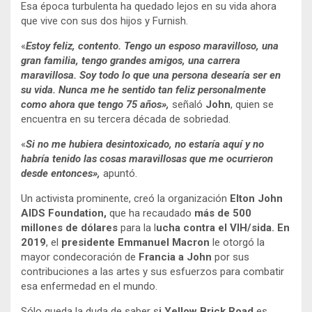
Esa época turbulenta ha quedado lejos en su vida ahora
que vive con sus dos hijos y Furnish.
«
Estoy feliz, contento. Tengo un esposo maravilloso, una
gran familia, tengo grandes amigos, una carrera
maravillosa. Soy todo lo que una persona desearía ser en
su vida. Nunca me he sentido tan feliz personalmente
como ahora que tengo 75 años»,
señaló
John
, quien se
encuentra en su tercera década de sobriedad.
«
Si no me hubiera desintoxicado, no estaría aquí y no
habría tenido las cosas maravillosas que me ocurrieron
desde entonces»,
apuntó.
Un activista prominente, creó la organización
Elton John
AIDS Foundation,
que ha recaudado
más de 500
millones de dólares
para la l
ucha contra el VIH/sida. En
2019
, el
presidente Emmanuel Macron
le otorgó la
mayor condecoración de
Francia a John
por sus
contribuciones a las artes y sus esfuerzos para combatir
esa enfermedad en el mundo.
Sólo queda la duda de saber s
i Yellow Brick Road
es