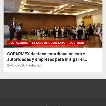
DESTACADOS
ESTADO DE QUERETARO
SOCIEDAD
COPARMEX destaca coordinación entre
autoridades y empresas para mitigar el
impacto del Tren México–Querétaro
24/07/2026
redacción