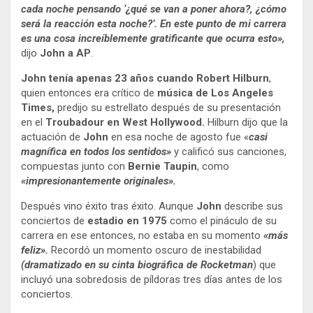
cada noche pensando ‘¿qué se van a poner ahora?, ¿cómo
será la reacción esta noche?’. En este punto de mi carrera
es una cosa increíblemente gratificante que ocurra esto»,
dijo
John a AP
.
John tenía apenas 23 años
cuando Robert Hilburn
,
quien entonces era crítico de
música de Los Angeles
Times,
predijo su estrellato después de su presentación
en el
Troubadour en West Hollywood.
Hilburn dijo que la
actuación de
John
en esa noche de agosto fue «
casi
magnífica en todos los sentidos»
y calificó sus canciones,
compuestas junto con
Bernie Taupin
, como
«impresionantemente originales».
Después vino éxito tras éxito. Aunque
John
describe sus
conciertos de
estadio en 1975
como el pináculo de su
carrera en ese entonces, no estaba en su momento
«más
feliz».
Recordó un momento oscuro de inestabilidad
(dramatizado en su cinta biográfica de Rocketman
) que
incluyó una sobredosis de píldoras tres días antes de los
conciertos.