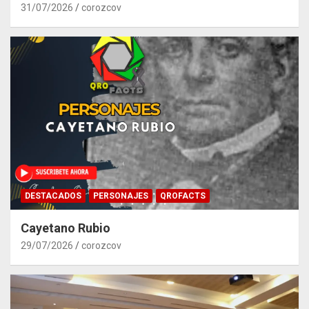
31/07/2026
corozcov
DESTACADOS
PERSONAJES
QROFACTS
Cayetano Rubio
29/07/2026
corozcov