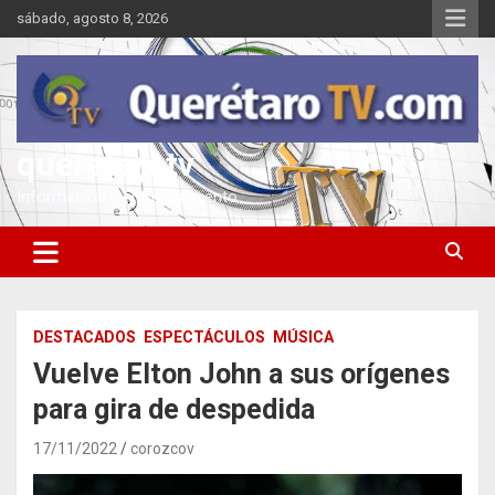
Saltar
sábado, agosto 8, 2026
al
contenido
queretarotv
Información y entretenimiento
DESTACADOS
ESPECTÁCULOS
MÚSICA
Vuelve Elton John a sus orígenes
para gira de despedida
17/11/2022
corozcov