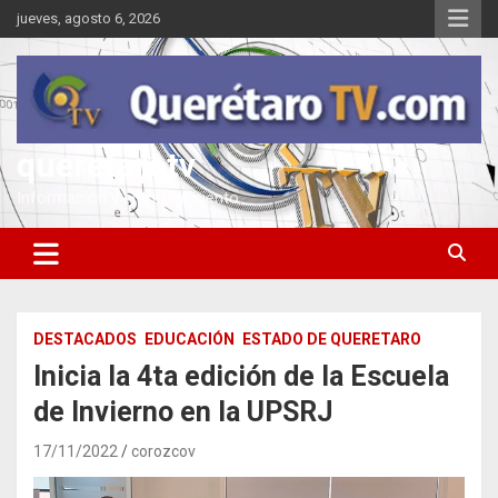
Saltar
jueves, agosto 6, 2026
al
contenido
queretarotv
Información y entretenimiento
DESTACADOS
EDUCACIÓN
ESTADO DE QUERETARO
Inicia la 4ta edición de la Escuela
de Invierno en la UPSRJ
17/11/2022
corozcov