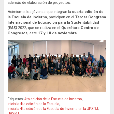
además de elaboración de proyectos.
Asimismo, los jóvenes que integran la
cuarta edición de
la Escuela de Invierno
, participan en el
Tercer Congreso
Internacional de Educación para la Sustentabilidad
(EAS)
2022, que se realiza en e
l Querétaro
Centro de
Congresos,
este
17 y 18 de noviembre.
Etiquetas:
4ta edición de la Escuela de Invierno
,
Inicia la 4ta edición de la Escuela
,
Inicia la 4ta edición de la Escuela de Invierno en la UPSRJ
,
UPSRJ