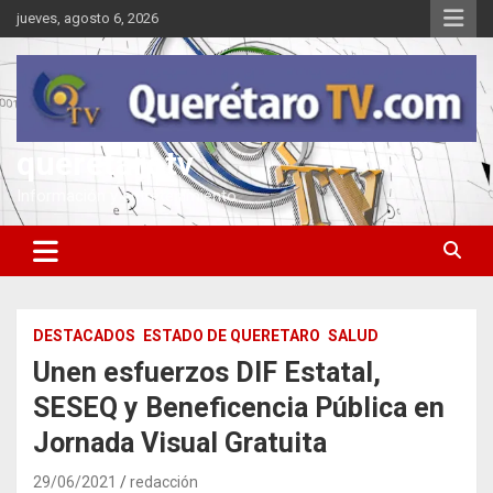
Saltar
jueves, agosto 6, 2026
al
contenido
queretarotv
Información y entretenimiento
DESTACADOS
ESTADO DE QUERETARO
SALUD
Unen esfuerzos DIF Estatal,
SESEQ y Beneficencia Pública en
Jornada Visual Gratuita
29/06/2021
redacción