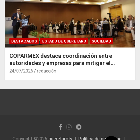
DESTACADOS
ESTADO DE QUERETARO
SOCIEDAD
COPARMEX destaca coordinación entre
autoridades y empresas para mitigar el
impacto del Tren México–Querétaro
24/07/2026
redacción
Copyright ©2026
queretarotv
Política de privacidad