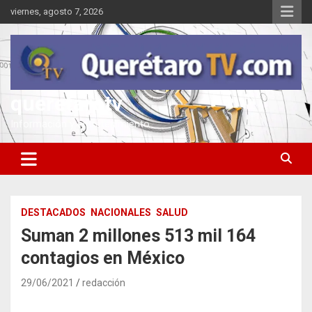
Saltar
viernes, agosto 7, 2026
al
contenido
queretarotv
Información y entretenimiento
DESTACADOS
NACIONALES
SALUD
Suman 2 millones 513 mil 164
contagios en México
29/06/2021
redacción