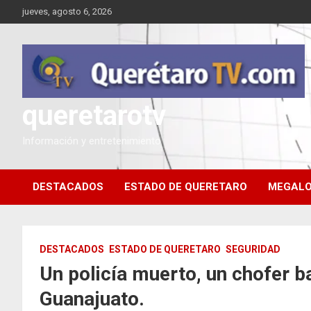
Saltar
jueves, agosto 6, 2026
al
contenido
queretarotv
Información y entretenimiento
DESTACADOS
ESTADO DE QUERETARO
MEGALO
DESTACADOS
ESTADO DE QUERETARO
SEGURIDAD
Un policía muerto, un chofer b
Guanajuato.