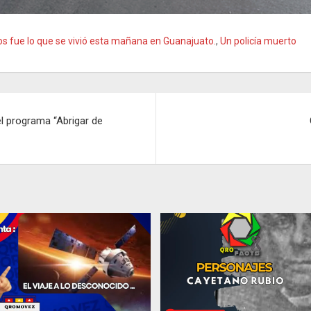
s fue lo que se vivió esta mañana en Guanajuato.
,
Un policía muerto
el programa “Abrigar de