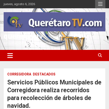
Saltar
jueves, agosto 6, 2026
al
contenido
queretarotv
Información y entretenimiento
CORREGIDORA
DESTACADOS
Servicios Públicos Municipales de
Corregidora realiza recorridos
para recolección de árboles de
navidad.