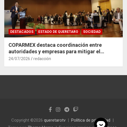
DESTACADOS
ESTADO DE QUERETARO
SOCIEDAD
COPARMEX destaca coordinación entre
autoridades y empresas para mitigar el
impacto del Tren México–Querétaro
24/07/2026
redacción
Copyright ©2026
queretarotv
Política de privacidad