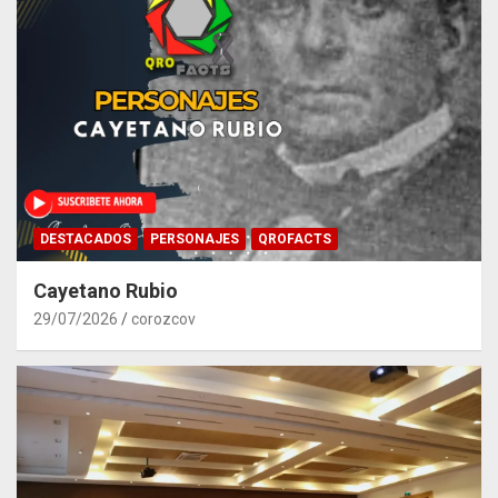
DESTACADOS
PERSONAJES
QROFACTS
Cayetano Rubio
29/07/2026
corozcov