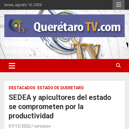
Saltar
lunes, agosto 10, 2026
al
contenido
queretarotv
Información y entretenimiento
DESTACADOS
ESTADO DE QUERETARO
SEDEA y apicultores del estado
se comprometen por la
productividad
07/12/2022
corozcov