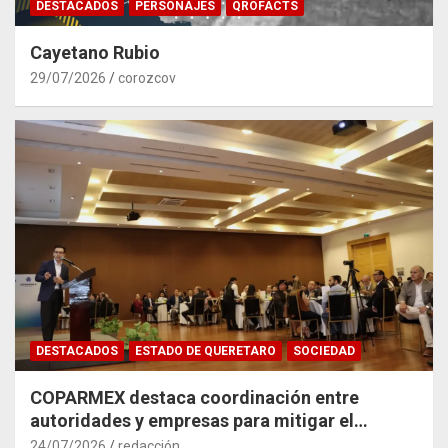
DESTACADOS
PERSONAJES
QROFACTS
Cayetano Rubio
29/07/2026
corozcov
DESTACADOS
ESTADO DE QUERETARO
SOCIEDAD
COPARMEX destaca coordinación entre
autoridades y empresas para mitigar el
impacto del Tren México–Querétaro
24/07/2026
redacción