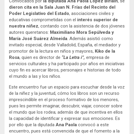
Convocados por
la diputada Ana Paola López Birlain
, se
dieron cita en la Sala Juan N. Frías del Recinto del
Poder Legislativo del Estado
, asociaciones civiles y
educativas comprometidas con el
interés superior de
nuestra niñez
, contando con la asistencia de dos jóvenes
autores queretanos:
Maximiliano Mora Sepúlveda y
María José Suárez Almeida
. Además asistió como
invitado especial, desde Valladolid, España, el mediador y
promotor de la lectura en niños y mayores,
Kiko de la
Rosa
, quien es director de
“La Letra i”,
empresa de
servicios culturales y ha participado por años en iniciativas
cuyo fin es acercar libros, personajes e historias de todo
el mundo a las y los niños.
Este encuentro fue un espacio para escuchar desde la voz
de la niñez y la juventud, cómo los libros son un recurso
imprescindible en el proceso formativo de los menores,
pues les permite imaginar, descubrir, viajar, conocer sobre
el mundo que los rodea; además de que incentiva en ellos
la capacidad de identificar y expresar sus emociones. Es
por ello que la diputada
Ana Paola
convocó a este
encuentro, pues está convencida de que el fomento a la