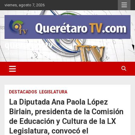
Saltar
viernes, agosto 7, 2026
al
contenido
queretarotv
Información y entretenimiento
DESTACADOS
LEGISLATURA
La Diputada Ana Paola López
Birlain, presidenta de la Comisión
de Educación y Cultura de la LX
Legislatura, convocó el