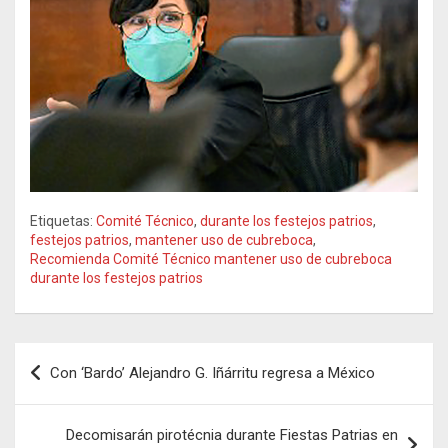
Etiquetas:
Comité Técnico
,
durante los festejos patrios
,
festejos patrios
,
mantener uso de cubreboca
,
Recomienda Comité Técnico mantener uso de cubreboca
durante los festejos patrios
Navegación
Con ‘Bardo’ Alejandro G. Iñárritu regresa a México
de
entradas
Decomisarán pirotécnia durante Fiestas Patrias en