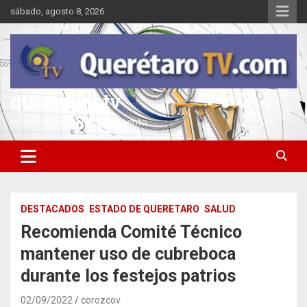
Saltar
sábado, agosto 8, 2026
al
contenido
queretarotv
Información y entretenimiento
DESTACADOS
ESTADO DE QUERETARO
SALUD
Recomienda Comité Técnico
mantener uso de cubreboca
durante los festejos patrios
02/09/2022
corozcov