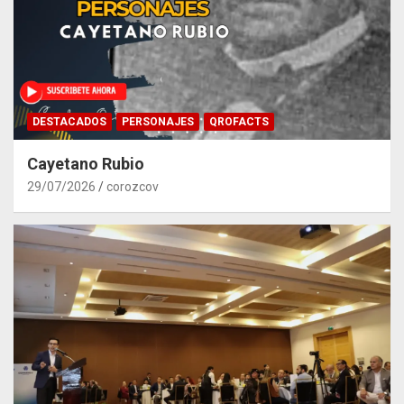
DESTACADOS
PERSONAJES
QROFACTS
Cayetano Rubio
29/07/2026
corozcov