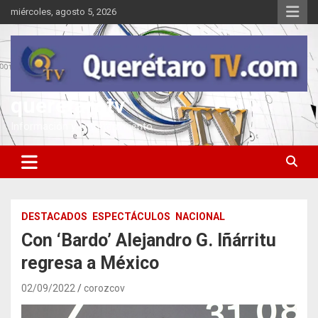
Saltar
miércoles, agosto 5, 2026
al
contenido
queretarotv
Información y entretenimiento
DESTACADOS
ESPECTÁCULOS
NACIONAL
Con ‘Bardo’ Alejandro G. Iñárritu
regresa a México
02/09/2022
corozcov