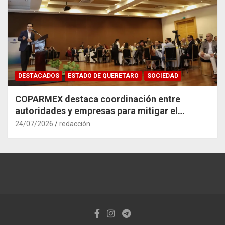
DESTACADOS
ESTADO DE QUERETARO
SOCIEDAD
COPARMEX destaca coordinación entre
autoridades y empresas para mitigar el
impacto del Tren México–Querétaro
24/07/2026
redacción