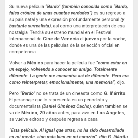
Su nueva película
“
Bardo”
(también conocida como “Bardo,
falsa crónica de unas cuantas verdades”)
es su regreso a
su país natal y una expresión profundamente personal
(y
bastante surrealista)
, así como una interpretación de esa
nostalgia. Tendrá su estreno mundial en el Festival
Internacional de
Cine de Venecia
el
jueves
por la noche,
donde es una de las películas de la selección oficial en
competencia.
Volver a
México
para hacer la película fue
“como estar en
un espejo, volviendo a conocer un amigo. Totalmente
diferente. La gente me encuentra así de diferente. Pero era
como reinterpretar, emocionalmente, una memoria”,
dijo.
Pero
“Bardo”
no se trata de un cineasta como
G. Iñárritu
.
El personaje que lo representa es un periodista y
documentalista
(Daniel Giménez Cacho)
, quien también se
va de
México
,
20 años
antes, para vivir en
Los Angele
s,
se vuelve exitoso y después regresa a casa.
“Esta película. Al igual que otras, no ha sido desarrollada
en mi mente, sino más bien en mi corazón”, dijo G. Iñárritu