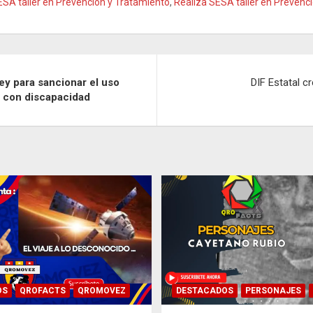
ESA taller en Prevención y Tratamiento
,
Realiza SESA taller en Prevenc
Ley para sancionar el uso
DIF Estatal c
s con discapacidad
OS
QROFACTS
QROMOVEZ
DESTACADOS
PERSONAJES