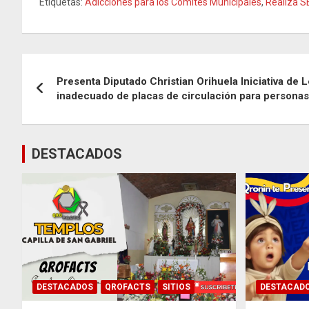
Etiquetas:
Adicciones para los Comités Municipales
,
Realiza S
Navegación
Presenta Diputado Christian Orihuela Iniciativa de 
de
inadecuado de placas de circulación para persona
entradas
DESTACADOS
DESTACADOS
QROFACTS
SITIOS
DESTACAD