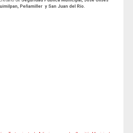
cretario de
Seguridad Pública Municipal, José Ulises
imilpan, Peñamiller y San Juan del Río.