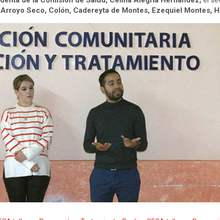
identa de la Comisión de Salud, Celina Alegría Hernández;
el se
e
Arroyo Seco, Colón, Cadereyta de Montes, Ezequiel Montes, Hu