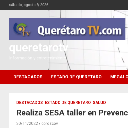
Saltar
sábado, agosto 8, 2026
al
contenido
queretarotv
Información y entretenimiento
DESTACADOS
ESTADO DE QUERETARO
MEGALO
DESTACADOS
ESTADO DE QUERETARO
SALUD
Realiza SESA taller en Preven
30/11/2022
corozcov