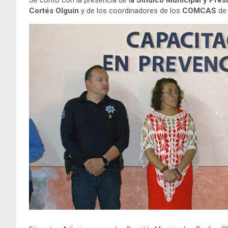
Se contó con la presencia de l
a Síndico Municipal y Pres
Cortés Olguín
y de los coordinadores de los
COMCAS
d