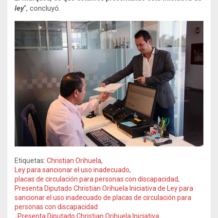
ley
”, concluyó.
Etiquetas:
Christian Orihuela
,
Ley para sancionar el uso inadecuado
,
placas de circulación para personas con discapacidad
,
Presenta Diputado Christian Orihuela Iniciativa de Ley para
sancionar el uso inadecuado de placas de circulación para
personas con discapacidad
,
Presenta Diputado Christian Orihuela Iniciativa