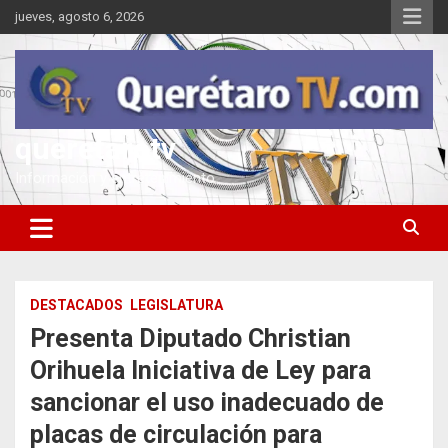
Saltar
jueves, agosto 6, 2026
al
contenido
queretarotv
Información y entretenimiento
DESTACADOS
LEGISLATURA
Presenta Diputado Christian
Orihuela Iniciativa de Ley para
sancionar el uso inadecuado de
placas de circulación para