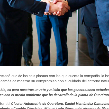
destacó que de las seis plantas con las que cuenta la compañía, la ins
además de mostrar su compromiso con el cuidado del entorno natur
ble, es para nosotros un reto y misión que las generaciones actuale
es con el medio ambiente que ha desarrollado la planta de Queréta
ctor del
Cluster Automotriz de Querétaro, Daniel Hernández Camacho; 
 Ecología y Cambio Climático, Miguel León Silva; y del director de P