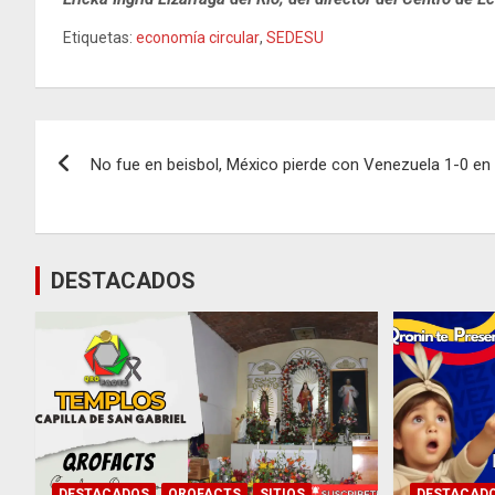
Etiquetas:
economía circular
,
SEDESU
Navegación
No fue en beisbol, México pierde con Venezuela 1-0 en
de
entradas
DESTACADOS
DESTACADOS
QROFACTS
SITIOS
DESTACAD