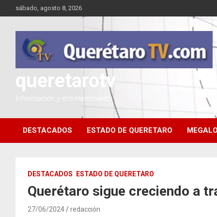
Saltar
sábado, agosto 8, 2026
al
contenido
queretarotv
Información y entretenimiento
DESTACADOS
ESTADO DE QUERETARO
MEGALO
DESTACADOS
ESTADO DE QUERETARO
Querétaro sigue creciendo a tr
27/06/2024
redacción