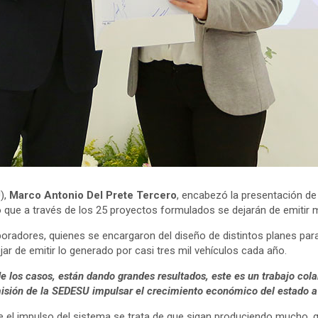
U),
Marco Antonio Del Prete Tercero
, encabezó la presentación d
ó que a través de los 25 proyectos formulados se dejarán de emitir
boradores, quienes se encargaron del diseño de distintos planes p
ar de emitir lo generado por casi tres mil vehículos cada año.
e los casos, están dando grandes resultados, este es un trabajo col
 misión de la SEDESU impulsar el crecimiento económico del estado 
ue el impulso del sistema se trata de que sigan produciendo mucho,