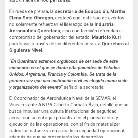
aproximada de
400 personas.
En rueda de prensa, la
secretaria de Educación
,
Martha
Elena Soto Obregón
, destacó que este tipo de eventos
no solamente refuerzan el liderazgo de la
Industria
Aeronáutica Queretana
, sino que también refrendan el
compromiso del gobernador del estado,
Mauricio Kuri
,
para llevar, a través de las diferentes áreas, a
Querétaro al
Siguiente Nivel.
“En Querétaro estamos orgullosos de ser sede de este
encuentro en el que se darán cita ponentes de Estados
Unidos, Argentina, Francia y Colombia. Se trata de la
primera vez que una institución civil es elegida como sede
y organizadora del evento”
señaló la secretaria.
El Coordinador de Aeronáutica Naval de la SEMAR, el
Vicealmirante A.N.P.A Gilberto Carballo Ávila, detalló que se
busca impulsar una cultura institucional de seguridad
aérea, con un enfoque proactivo en el planeamiento y
ejecución de las operaciones, con el fin de materializar
todos los esfuerzos en aras de la seguridad operacional,
además de que se presentarán los desarrollos