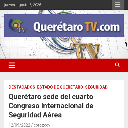
Saltar
jueves, agosto 6, 2026
al
contenido
queretarotv
Información y entretenimiento
DESTACADOS
ESTADO DE QUERETARO
SEGURIDAD
Querétaro sede del cuarto
Congreso Internacional de
Seguridad Aérea
12/09/2022
corozcov