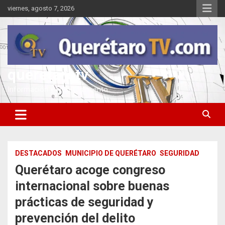
Saltar
viernes, agosto 7, 2026
al
contenido
queretarotv
Información y entretenimiento
DESTACADOS
MUNICIPIO DE QUERÉTARO
SEGURIDAD
Querétaro acoge congreso
internacional sobre buenas
prácticas de seguridad y
prevención del delito