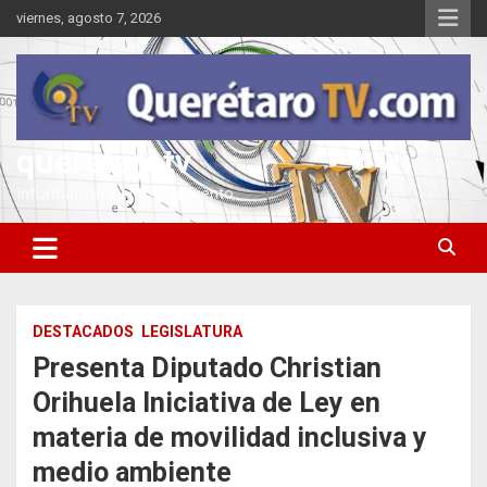
Saltar
viernes, agosto 7, 2026
al
contenido
queretarotv
Información y entretenimiento
DESTACADOS
LEGISLATURA
Presenta Diputado Christian
Orihuela Iniciativa de Ley en
materia de movilidad inclusiva y
medio ambiente