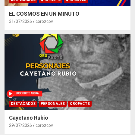
EL COSMOS EN UN MINUTO
31/07/2026
corozcov
DESTACADOS
PERSONAJES
QROFACTS
Cayetano Rubio
29/07/2026
corozcov