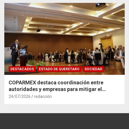
DESTACADOS
ESTADO DE QUERETARO
SOCIEDAD
COPARMEX destaca coordinación entre
autoridades y empresas para mitigar el
impacto del Tren México–Querétaro
24/07/2026
redacción