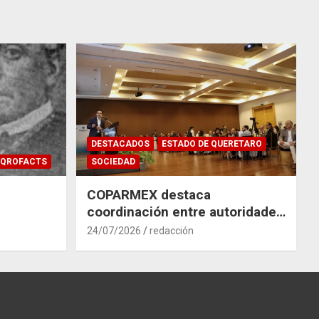
DESTACADOS
ESTADO DE QUERETARO
QROFACTS
SOCIEDAD
COPARMEX destaca
coordinación entre autoridades
y empresas para mitigar el
24/07/2026
redacción
impacto del Tren México–
Querétaro