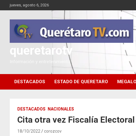
Saltar
jueves, agosto 6, 2026
al
contenido
queretarotv
Información y entretenimiento
DESTACADOS
ESTADO DE QUERETARO
MEGALO
DESTACADOS
NACIONALES
Cita otra vez Fiscalía Electora
18/10/2022
corozcov