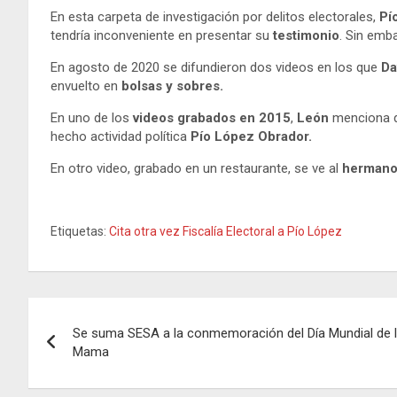
En esta carpeta de investigación por delitos electorales,
Pí
tendría inconveniente en presentar su
testimonio
. Sin emb
En agosto de 2020 se difundieron dos videos en los que
Da
envuelto en
bolsas y sobres.
En uno de los
videos grabados en 2015
,
León
menciona q
hecho actividad política
Pío López Obrador.
En otro video, grabado en un restaurante, se ve al
hermano
Etiquetas:
Cita otra vez Fiscalía Electoral a Pío López
Navegación
Se suma SESA a la conmemoración del Día Mundial de l
de
Mama
entradas