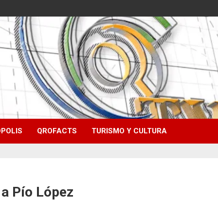
POLIS
QROFACTS
TURISMO Y CULTURA
l a Pío López