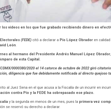
r los videos en los que fue grabado recibiendo dinero en efect
 Electorales
(FEDE)
citó a declarar a
Pío López Obrador
en calidad 
avid León
.
ernes al hermano del Presidente Andrés Manuel López Obrador
Amparo de esta Capital.
CDMX/0000380/2020 el 14 catorce de octubre de 2022 giró citatorio 
ión, diligencia que fue debidamente notificada al directo quejoso t
to al Juez Sena en el que acusa a la Fiscalía de un incurrir en incum
igación contra Pío y la FEDE ha sobrepasado ese plazo.
calía
y la segunda en menos de un mes, pues la
primera vez comp
ón se reservó su derecho a declarar.