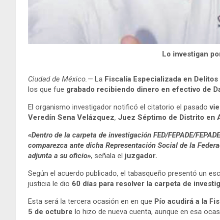
Lo investigan po
Ciudad de México.—
La
Fiscalía Especializada en Delitos
los que fue
grabado recibiendo dinero en efectivo de
D
El organismo investigador notificó el citatorio el pasado
vi
Veredín Sena Velázquez
,
Juez Séptimo de Distrito en 
«Dentro de la carpeta de investigación FED/FEPADE/FEPADE
comparezca ante dicha Representación Social de la Federac
adjunta a su oficio»
, señala el
juzgador.
Según el acuerdo publicado, el tabasqueño presentó un escri
justicia le dio
60 días para resolver la carpeta de invest
Esta será la tercera ocasión en en que
Pío acudirá a la Fis
5 de octubre
lo hizo de nueva cuenta, aunque en esa ocasi