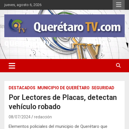
Saltar
jueves, agosto 6, 2026
al
contenido
queretarotv
Información y entretenimiento
DESTACADOS
MUNICIPIO DE QUERÉTARO
SEGURIDAD
Por Lectores de Placas, detectan
vehículo robado
08/07/2024
redacción
Elementos policiales del municipio de Querétaro que