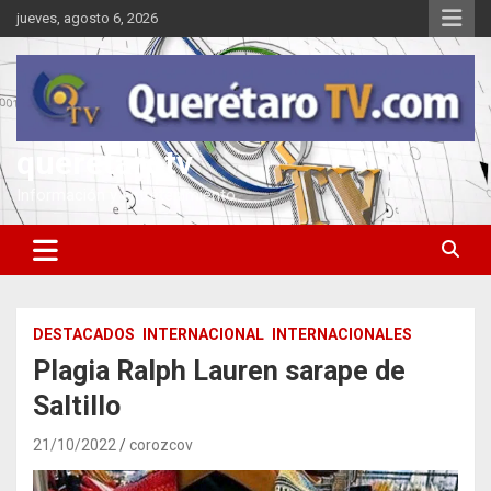
Saltar
jueves, agosto 6, 2026
al
contenido
queretarotv
Información y entretenimiento
DESTACADOS
INTERNACIONAL
INTERNACIONALES
Plagia Ralph Lauren sarape de
Saltillo
21/10/2022
corozcov