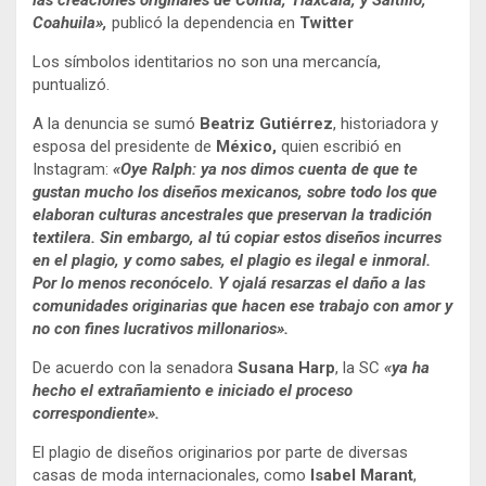
las creaciones originales de Contla, Tlaxcala, y Saltillo,
Coahuila»,
publicó la dependencia en
Twitter
Los símbolos identitarios no son una mercancía,
puntualizó.
A la denuncia se sumó
Beatriz Gutiérrez
, historiadora y
esposa del presidente de
México,
quien escribió en
Instagram:
«Oye Ralph: ya nos dimos cuenta de que te
gustan mucho los diseños mexicanos, sobre todo los que
elaboran culturas ancestrales que preservan la tradición
textilera. Sin embargo, al tú copiar estos diseños incurres
en el plagio, y como sabes, el plagio es ilegal e inmoral.
Por lo menos reconócelo. Y ojalá resarzas el daño a las
comunidades originarias que hacen ese trabajo con amor y
no con fines lucrativos millonarios».
De acuerdo con la senadora
Susana Harp
, la SC
«ya ha
hecho el extrañamiento e iniciado el proceso
correspondiente».
El plagio de diseños originarios por parte de diversas
casas de moda internacionales, como
Isabel Marant
,