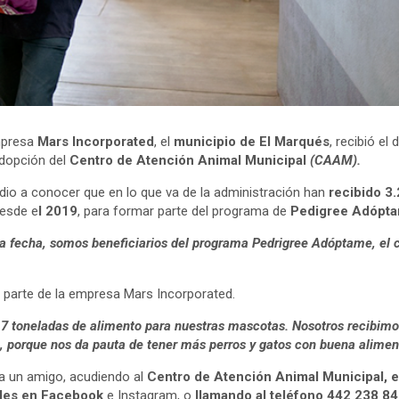
empresa
Mars Incorporated
, el
municipio de El Marqués
, recibió el
adopción del
Centro de Atención Animal Municipal
(CAAM).
 dio a conocer que en lo que va de la administración han
recibido 3
desde e
l 2019
, para formar parte del programa de
Pedigree Adópta
a fecha, somos beneficiarios del programa Pedrigree Adóptame, el cu
 parte de la empresa Mars Incorporated.
7 toneladas de alimento para nuestras mascotas. Nosotros recibimos 
, porque nos da pauta de tener más perros y gatos con buena alimen
 a un amigo, acudiendo al
Centro de Atención Animal Municipal, en
iales en Facebook
e Instagram, o
llamando al teléfono 442 238 84