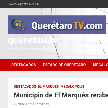
Saltar
jueves, agosto 6, 2026
al
contenido
queretarotv
Información y entretenimiento
DESTACADOS
ESTADO DE QUERETARO
MEGALO
DESTACADOS
EL MARQUÉS
MEGALOPOLIS
Municipio de El Marqués recib
29/09/2022
corozcov