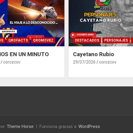
OS
QROFACTS
QROMOVEZ
DESTACADOS
PERSONAJES
OS EN UN MINUTO
Cayetano Rubio
corozcov
29/07/2026
corozcov
or:
Theme Horse
Funciona gracias a:
WordPress