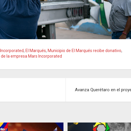
 Incorporated
,
El Marqués
,
Municipio de El Marqués recibe donativo
,
e de la empresa Mars Incorporated
Avanza Querétaro en el proyec