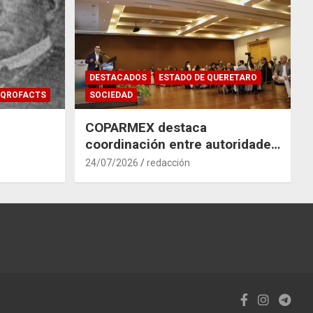
DESTACADOS
ESTADO DE QUERETARO
QROFACTS
SOCIEDAD
COPARMEX destaca
coordinación entre autoridades
y empresas para mitigar el
24/07/2026
redacción
impacto del Tren México–
Querétaro