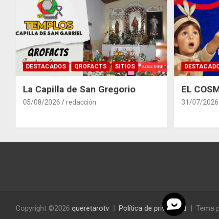
DESTACADOS
QROFACTS
SITIOS
DESTACAD
La Capilla de San Gregorio
EL COSM
05/08/2026
redacción
31/07/2026
Copyright ©2026
queretarotv
Política de privacidad
Tema p