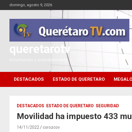
Saltar
domingo, agosto 9, 2026
al
contenido
queretarotv
Información y entretenimiento
DESTACADOS
ESTADO DE QUERETARO
MEGALO
DESTACADOS
ESTADO DE QUERETARO
SEGURIDAD
Movilidad ha impuesto 433 mul
14/11/2022
corozcov