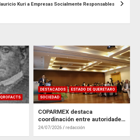
uricio Kuri a Empresas Socialmente Responsables
DESTACADOS
ESTADO DE QUERETARO
QROFACTS
SOCIEDAD
COPARMEX destaca
coordinación entre autoridades
y empresas para mitigar el
24/07/2026
redacción
impacto del Tren México–