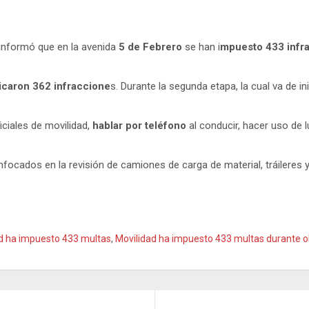
informó que en la avenida
5 de Febrero
se han i
mpuesto 433 infra
icaron 362 infraccione
s. Durante la segunda etapa, la cual va de i
ciales de movilidad,
hablar por teléfono
al conducir, hacer uso de l
focados en la revisión de camiones de carga de material, tráileres
d ha impuesto 433 multas
,
Movilidad ha impuesto 433 multas durante o