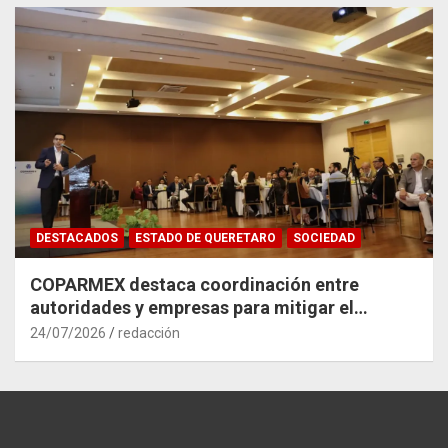
DESTACADOS
ESTADO DE QUERETARO
SOCIEDAD
COPARMEX destaca coordinación entre
autoridades y empresas para mitigar el
impacto del Tren México–Querétaro
24/07/2026
redacción