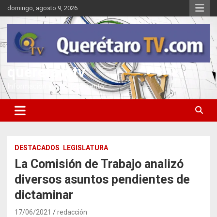
Saltar
domingo, agosto 9, 2026
al
contenido
queretarotv
Información y entretenimiento
DESTACADOS
LEGISLATURA
La Comisión de Trabajo analizó
diversos asuntos pendientes de
dictaminar
17/06/2021
redacción