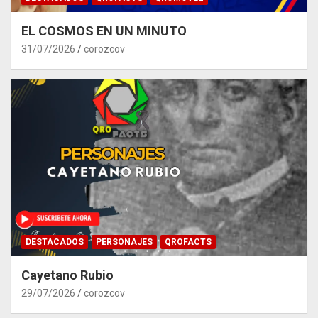
EL COSMOS EN UN MINUTO
31/07/2026
corozcov
DESTACADOS
PERSONAJES
QROFACTS
Cayetano Rubio
29/07/2026
corozcov