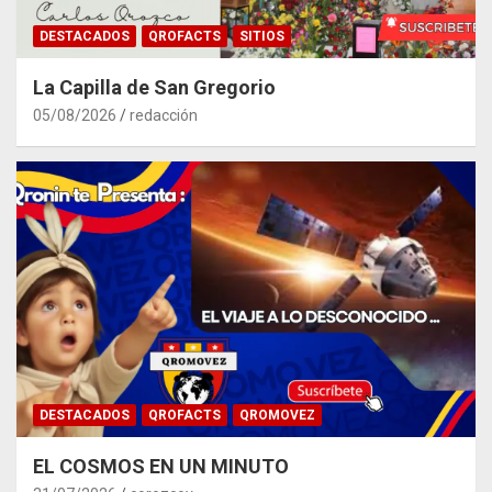
DESTACADOS
QROFACTS
SITIOS
La Capilla de San Gregorio
05/08/2026
redacción
DESTACADOS
QROFACTS
QROMOVEZ
EL COSMOS EN UN MINUTO