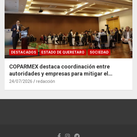
DESTACADOS
ESTADO DE QUERETARO
SOCIEDAD
COPARMEX destaca coordinación entre
autoridades y empresas para mitigar el
impacto del Tren México–Querétaro
24/07/2026
redacción