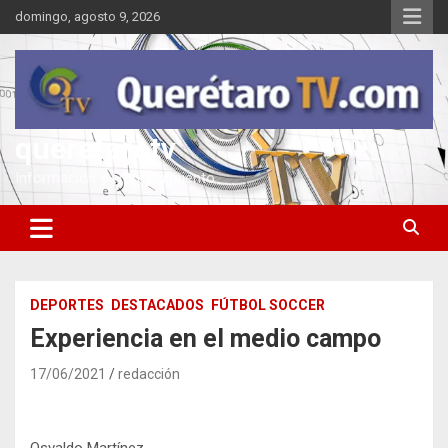
Saltar
domingo, agosto 9, 2026
al
contenido
queretarotv
Información y entretenimiento
DEPORTES
DESTACADOS
FÚTBOL SOCCER
Experiencia en el medio campo
17/06/2021
redacción
Osvaldo Martínez