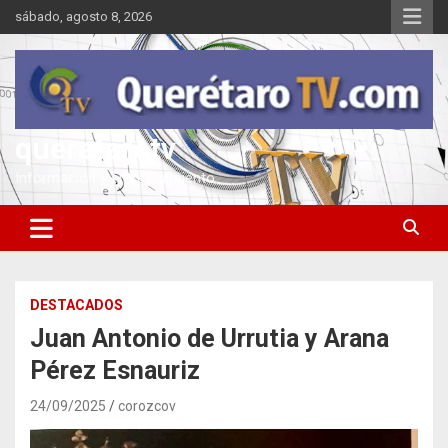
Saltar
sábado, agosto 8, 2026
al
contenido
queretarotv
Información y entretenimiento
DESTACADOS
Juan Antonio de Urrutia y Arana
Pérez Esnauriz
24/09/2025
corozcov