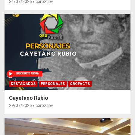
31/07/2026
corozcov
DESTACADOS
PERSONAJES
QROFACTS
Cayetano Rubio
29/07/2026
corozcov