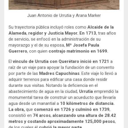
Juan Antonio de Urrutia y Arana Marker
Su trayectoria pública incluyó roles como
Alcaide de la
Alameda
,
regidor y Justicia Mayor. En 1713
, tras años
de servicio, se enfocó en la administración de su
mayorazgo y el de su esposa,
Mª Josefa Paula
Guerrero
, con quien
contrajo matrimonio en 1699.
El
vínculo de Urrutia con Querétaro inició en 1721
a
raíz de un viaje para apoyar la fundación de un convento
por parte de las
Madres Capuchinas
. Este viaje lo llevó a
adquirir terrenos para edificar una casa donde residir
durante sus visitas. Notando la deficiencia en el
abastecimiento de agua en la ciudad,
Urrutia
emprendió la
monumental tarea de construir un acueducto que llevaría
agua desde un manantial a
10 kilómetros de distancia.
La obra,
que
comenzó en 1726 y culminó en 1739
,
consistió en
74 arcos
,
alcanzando
una altura de 28.42
metros y costando aproximadamente 125,000 pesos
,
de los cuales él
cubrió la mayor parte.