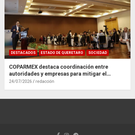
DESTACADOS
ESTADO DE QUERETARO
SOCIEDAD
COPARMEX destaca coordinación entre
autoridades y empresas para mitigar el
impacto del Tren México–Querétaro
24/07/2026
redacción