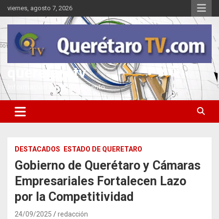
Saltar
viernes, agosto 7, 2026
al
contenido
queretarotv
Información y entretenimiento
DESTACADOS
ESTADO DE QUERETARO
Gobierno de Querétaro y Cámaras
Empresariales Fortalecen Lazo
por la Competitividad
24/09/2025
redacción