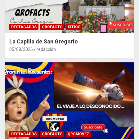
DESTACADOS
QROFACTS
SITIOS
La Capilla de San Gregorio
05/08/2026
redacción
DESTACADOS
QROFACTS
QROMOVEZ