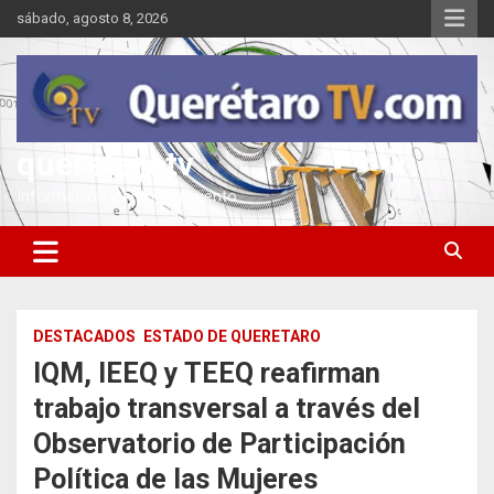
Saltar
sábado, agosto 8, 2026
al
contenido
queretarotv
Información y entretenimiento
DESTACADOS
ESTADO DE QUERETARO
IQM, IEEQ y TEEQ reafirman
trabajo transversal a través del
Observatorio de Participación
Política de las Mujeres