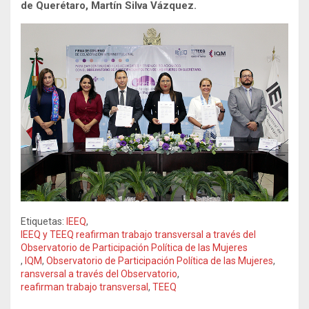
de Querétaro, Martín Silva Vázquez.
Etiquetas:
IEEQ
,
IEEQ y TEEQ reafirman trabajo transversal a través del
Observatorio de Participación Política de las Mujeres
,
IQM
,
Observatorio de Participación Política de las Mujeres
,
ransversal a través del Observatorio
,
reafirman trabajo transversal
,
TEEQ