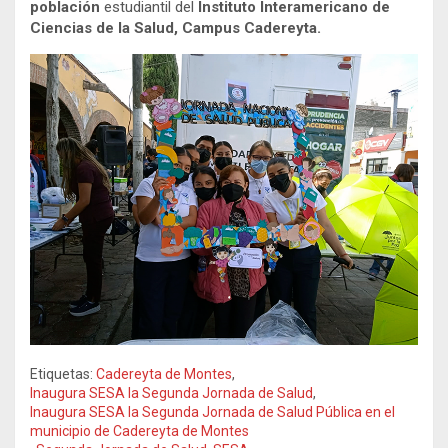
población
estudiantil del
Instituto Interamericano de
Ciencias de la Salud, Campus Cadereyta.
Etiquetas:
Cadereyta de Montes
,
Inaugura SESA la Segunda Jornada de Salud
,
Inaugura SESA la Segunda Jornada de Salud Pública en el
municipio de Cadereyta de Montes