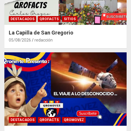
DESTACADOS
QROFACTS
SITIOS
La Capilla de San Gregorio
05/08/2026
redacción
DESTACADOS
QROFACTS
QROMOVEZ