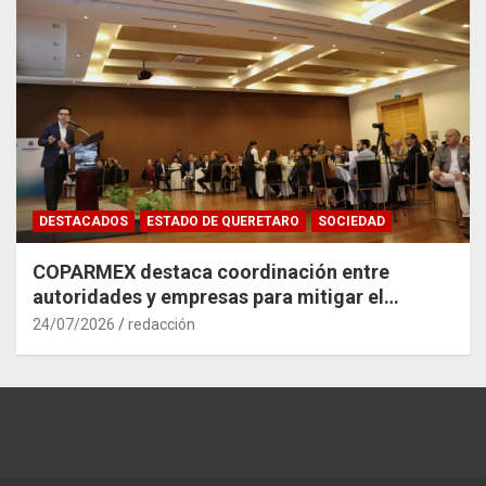
DESTACADOS
ESTADO DE QUERETARO
SOCIEDAD
COPARMEX destaca coordinación entre
autoridades y empresas para mitigar el
impacto del Tren México–Querétaro
24/07/2026
redacción