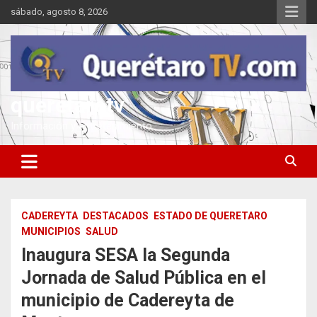
Saltar
sábado, agosto 8, 2026
al
contenido
queretarotv
Información y entretenimiento
CADEREYTA
DESTACADOS
ESTADO DE QUERETARO
MUNICIPIOS
SALUD
Inaugura SESA la Segunda
Jornada de Salud Pública en el
municipio de Cadereyta de