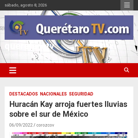
Saltar
sábado, agosto 8, 2026
al
contenido
queretarotv
Información y entretenimiento
DESTACADOS
NACIONALES
SEGURIDAD
Huracán Kay arroja fuertes lluvias
sobre el sur de México
06/09/2022
corozcov