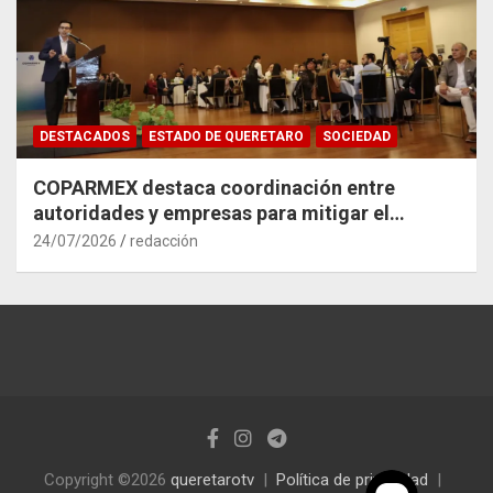
DESTACADOS
ESTADO DE QUERETARO
SOCIEDAD
COPARMEX destaca coordinación entre
autoridades y empresas para mitigar el
impacto del Tren México–Querétaro
24/07/2026
redacción
Copyright ©2026
queretarotv
Política de privacidad