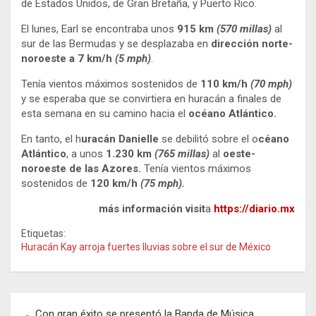
de Estados Unidos, de Gran Bretaña, y Puerto Rico.
El lunes, Earl se encontraba unos
915 km
(570 millas)
al
sur de las Bermudas y se desplazaba en
dirección norte-
noroeste a 7 km/h
(5 mph)
.
Tenía vientos máximos sostenidos de
110 km/h
(70 mph)
y se esperaba que se convirtiera en huracán a finales de
esta semana en su camino hacia el
océano Atlántico.
En tanto, el h
uracán Danielle
se debilitó sobre el o
céano
Atlántico
, a unos
1.230 km
(765 millas)
al
oeste-
noroeste de las
Azores.
Tenía vientos máximos
sostenidos de
120 km/h
(75 mph).
más información visit
a
https://diario.mx
Etiquetas:
Huracán Kay arroja fuertes lluvias sobre el sur de México
Navegación
Con gran éxito se presentó la Banda de Música