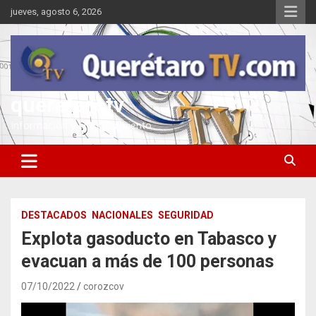
Saltar
jueves, agosto 6, 2026
al
contenido
queretarotv
Información y entretenimiento
DESTACADOS
NACIONALES
SEGURIDAD
Explota gasoducto en Tabasco y
evacuan a más de 100 personas
07/10/2022
corozcov