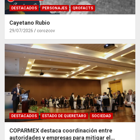
DESTACADOS
PERSONAJES
QROFACTS
Cayetano Rubio
29/07/2026
corozcov
DESTACADOS
ESTADO DE QUERETARO
SOCIEDAD
COPARMEX destaca coordinación entre
autoridades y empresas para mitigar el