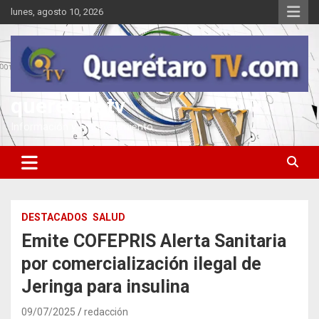
Saltar
lunes, agosto 10, 2026
al
contenido
queretarotv
Información y entretenimiento
DESTACADOS
SALUD
Emite COFEPRIS Alerta Sanitaria
por comercialización ilegal de
Jeringa para insulina
09/07/2025
redacción