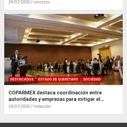
29/07/2026
corozcov
DESTACADOS
ESTADO DE QUERETARO
SOCIEDAD
COPARMEX destaca coordinación entre
autoridades y empresas para mitigar el
impacto del Tren México–Querétaro
24/07/2026
redacción