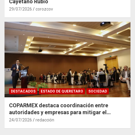
Cayetano Rubio
29/07/2026
corozcov
DESTACADOS
ESTADO DE QUERETARO
SOCIEDAD
COPARMEX destaca coordinación entre
autoridades y empresas para mitigar el
impacto del Tren México–Querétaro
24/07/2026
redacción